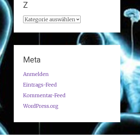
Z
Klugscheißereien
von
A-
Z
Meta
Anmelden
Eintrags-Feed
Kommentar-Feed
WordPress.org