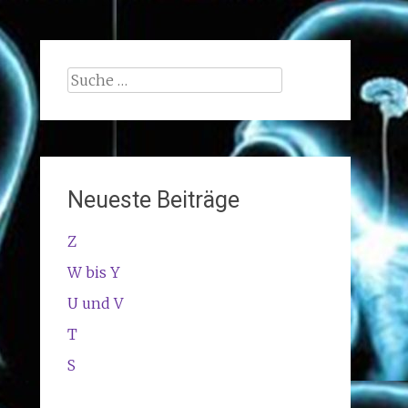
Suche
nach:
Neueste Beiträge
Z
W bis Y
U und V
T
S