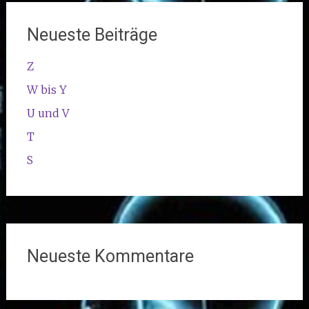
Neueste Beiträge
Z
W bis Y
U und V
T
S
Neueste Kommentare