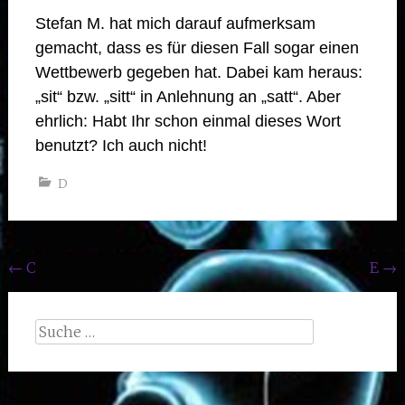
Stefan M. hat mich darauf aufmerksam
gemacht, dass es für diesen Fall sogar einen
Wettbewerb gegeben hat. Dabei kam heraus:
„sit“ bzw. „sitt“ in Anlehnung an „satt“. Aber
ehrlich: Habt Ihr schon einmal dieses Wort
benutzt? Ich auch nicht!
D
Beitragsnavigation
←
C
E
→
Suche
nach: