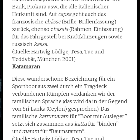
Bank, Prokura usw., die alle italienischer
Herkunft sind. Auf
capsa
geht auch das
französische
châsse
(Brille, Brillenfassung)
zurück, ebenso c
hassis
(Rahmen, Einfassung)
für das Fahrgestell bei Kraftfahrzeugen sowie
russisch
kassa
.
(Quelle: Hartwig Lödige, Tesa, Tuc und
Teddybär, München 2001)
Katamaran
Diese wunderschöne Bezeichnung für ein
Sportboot aus zwei durch ein Tragdeck
verbundenen Rümpfen verdanken wir der
tamilischen Sprache (das wird da in der Gegend
von Sri Lanka (Ceylon) gesprochen). Das
tamilische
kattumaram
für “Boot mit Ausleger”
setzt sich zusammen aus
kattu
für “binden”
und
maram
für “Baumstamm”.
(Quelle: Hartwig Lödige, Tesa, Tuc und