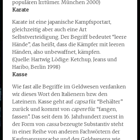
populären Irrtümer. München 2000)
Karate
Karate ist eine japanische Kampfsportart,
gleichzeitig aber auch eine Art
Selbstverteidigung. Der Begriff bedeutet “leere
Hände”, das heißt, dass die Kämpfer mit leeren
Händen, also unbewaffnet, kämpfen.
(Quelle: Hartwig Lödige: Ketchup, Jeans und
Haribo, Berlin 1998)
Kasse
Wie fast alle Begriffe im Geldwesen verdanken
wir dieses Wort den Italienern bzw. den
Lateinern. Kasse geht auf
capsa
für “Behälter”
zurück und kommt von
capere
für “fangen,
fassen”. Das seit dem 16. Jahrhundert zuerst in
der Form von
cassa
bezeugte Substantiv steht
in einer Reihe von anderen Fachwörtern der
Kaufmannssprache und des Geldwesens wie